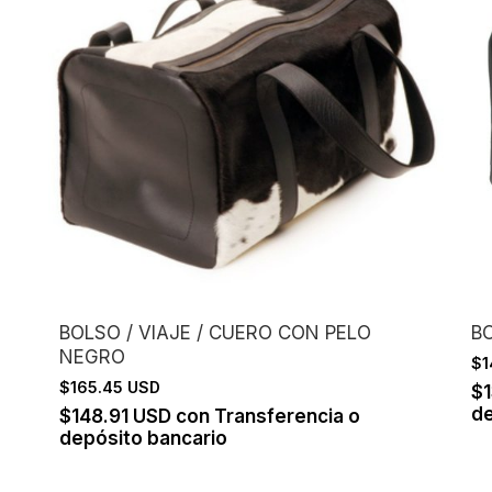
BOLSO / VIAJE / CUERO CON PELO
BO
NEGRO
$1
$165.45 USD
$
de
$148.91 USD
con
Transferencia o
depósito bancario