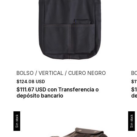
BOLSO / VERTICAL / CUERO NEGRO
BO
$124.08 USD
$1
$111.67 USD
con
Transferencia o
$
depósito bancario
de
Sin stock
Sin stock