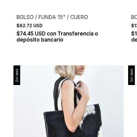
O
BOLSO / FUNDA 15" / CUERO
B
$82.72 USD
$1
$74.45 USD
con
Transferencia o
$1
depósito bancario
de
Sin stock
Sin stock