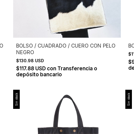
LO
BOLSO / CUADRADO / CUERO CON PELO
BO
NEGRO
$1
$130.98 USD
$
de
$117.88 USD
con
Transferencia o
depósito bancario
Sin stock
Sin stock