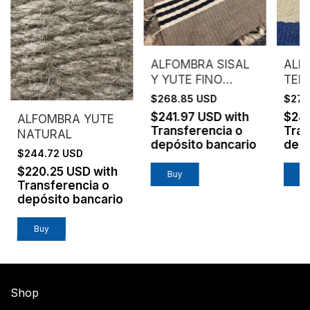
ALFOMBRA SISAL
ALF
Y YUTE FINO
TEÑ
TEÑIDO
$268.85 USD
$275
$241.97 USD
with
$24
ALFOMBRA YUTE
Transferencia o
Tran
NATURAL
depósito bancario
depó
$244.72 USD
$220.25 USD
with
Transferencia o
depósito bancario
Shop