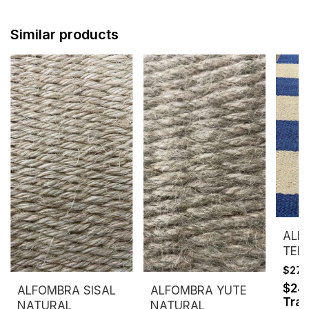
Similar products
ALF
TEÑ
$275
$24
ALFOMBRA SISAL
ALFOMBRA YUTE
Tran
NATURAL
NATURAL