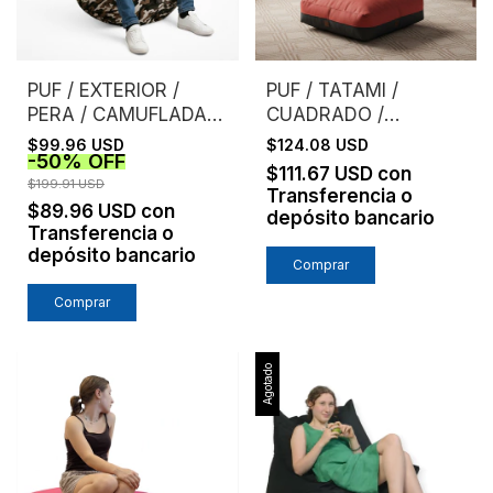
PUF / EXTERIOR /
PUF / TATAMI /
PERA / CAMUFLADA /
CUADRADO /
MARRON
GRANDE
$99.96 USD
$124.08 USD
-
50
%
OFF
$111.67 USD
con
$199.91 USD
Transferencia o
$89.96 USD
con
depósito bancario
Transferencia o
depósito bancario
Agotado