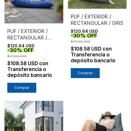
PUF / EXTERIOR /
RECTANGULAR / GRIS
PUF / EXTERIOR /
$120.64 USD
-
30
%
OFF
RECTANGULAR /
$171.65 USD
AZUL
$120.64 USD
$108.58 USD
con
-
30
%
OFF
Transferencia o
$171.65 USD
depósito bancario
$108.58 USD
con
Transferencia o
depósito bancario