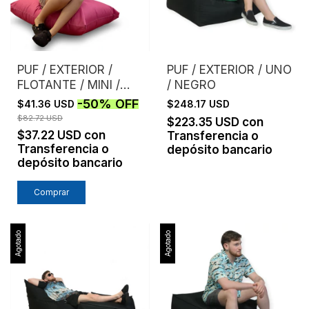
PUF / EXTERIOR /
PUF / EXTERIOR / UNO
FLOTANTE / MINI /
/ NEGRO
ROSA
-
50
%
OFF
$41.36 USD
$248.17 USD
$82.72 USD
$223.35 USD
con
$37.22 USD
con
Transferencia o
Transferencia o
depósito bancario
depósito bancario
Agotado
Agotado