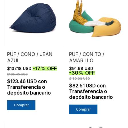
PUF / CONO / JEAN
PUF / CONITO /
AZUL
AMARILLO
-
17
%
OFF
$137.18 USD
$91.68 USD
-
30
%
OFF
$165.45 USD
$130.98 USD
$123.46 USD
con
$82.51 USD
con
Transferencia o
Transferencia o
depósito bancario
depósito bancario