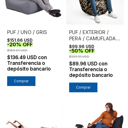
PUF / UNO / GRIS
PUF / EXTERIOR /
PERA / CAMUFLADA /
$151.66 USD
-
20
%
OFF
MARRON
$99.96 USD
-
50
%
OFF
$189.57 USD
$136.49 USD
con
$199.91 USD
Transferencia o
$89.96 USD
con
depósito bancario
Transferencia o
depósito bancario