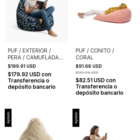
PUF / EXTERIOR /
PUF / CONITO /
PERA / CAMUFLADA /
CORAL
AZUL
$199.91 USD
$91.68 USD
$130.98 USD
$179.92 USD
con
$82.51 USD
con
Transferencia o
Transferencia o
depósito bancario
depósito bancario
Agotado
Agotado