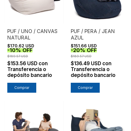
PUF / UNO / CANVAS
PUF / PERA / JEAN
NATURAL
AZUL
$170.62 USD
$151.66 USD
-
10
%
OFF
-
20
%
OFF
$189.57 USD
$189.57 USD
$153.56 USD
con
$136.49 USD
con
Transferencia o
Transferencia o
depósito bancario
depósito bancario