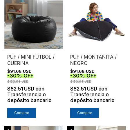
PUF / MONTAÑITA /
PUF / MINI FUTBOL /
NEGRO
CUERINA
$91.68 USD
$91.68 USD
-
30
%
OFF
-
30
%
OFF
$130.98 USD
$130.98 USD
$82.51 USD
con
$82.51 USD
con
Transferencia o
Transferencia o
depósito bancario
depósito bancario