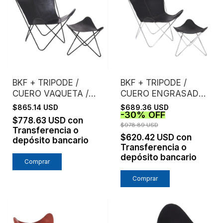
BKF + TRIPODE /
BKF + TRIPODE /
CUERO VAQUETA /
CUERO ENGRASADO /
ESTRUCTURA NEGRA
ESTRUCTURA
$865.14 USD
$689.36 USD
-
30
%
OFF
CROMO
$778.63 USD
con
$978.89 USD
Transferencia o
$620.42 USD
con
depósito bancario
Transferencia o
depósito bancario
Comprar
Comprar