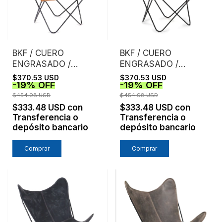
BKF / CUERO
BKF / CUERO
ENGRASADO /
ENGRASADO /
TOSTADO
CASTAÑO
$370.53 USD
$370.53 USD
-
19
%
OFF
-
19
%
OFF
$454.98 USD
$454.98 USD
$333.48 USD
con
$333.48 USD
con
Transferencia o
Transferencia o
depósito bancario
depósito bancario
Comprar
Comprar