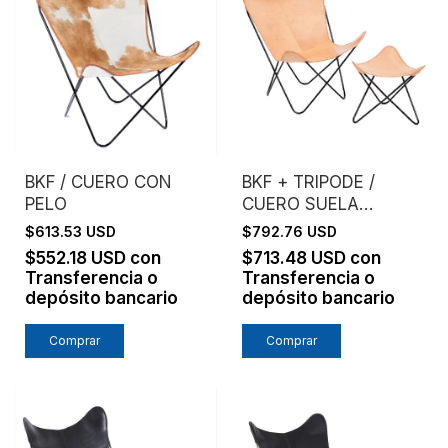
BKF / CUERO CON
BKF + TRIPODE /
PELO
CUERO SUELA
NATURAL /
$613.53 USD
$792.76 USD
ESTRUCTURA NEGRO
$552.18 USD
con
$713.48 USD
con
Transferencia o
Transferencia o
depósito bancario
depósito bancario
Comprar