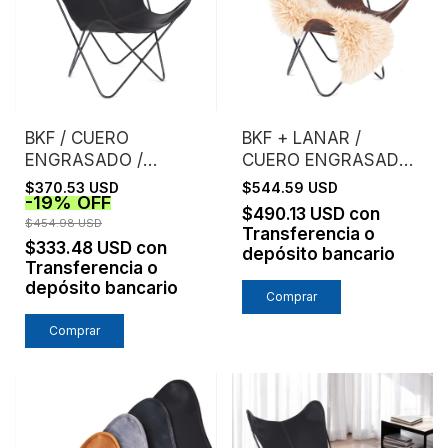
BKF / CUERO
BKF + LANAR /
ENGRASADO /
CUERO ENGRASADO /
NEGRO
ESTRUCTURA NEGRA
$370.53 USD
$544.59 USD
-
19
%
OFF
$490.13 USD
con
$454.98 USD
Transferencia o
$333.48 USD
con
depósito bancario
Transferencia o
depósito bancario
Comprar
Comprar