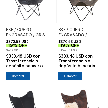
BKF / CUERO
BKF / CUERO
ENGRASADO / GRIS
ENGRASADO /
HABANO
$370.53 USD
$370.53 USD
-
19
%
OFF
-
19
%
OFF
$454.98 USD
$454.98 USD
$333.48 USD
con
$333.48 USD
con
Transferencia o
Transferencia o
depósito bancario
depósito bancario
Comprar
Comprar