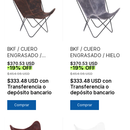
BKF / CUERO
BKF / CUERO
ENGRASADO /
ENGRASADO / HIELO
CHOCOLATE
$370.53 USD
$370.53 USD
-
19
%
OFF
-
19
%
OFF
$454.98 USD
$454.98 USD
$333.48 USD
con
$333.48 USD
con
Transferencia o
Transferencia o
depósito bancario
depósito bancario
Comprar
Comprar