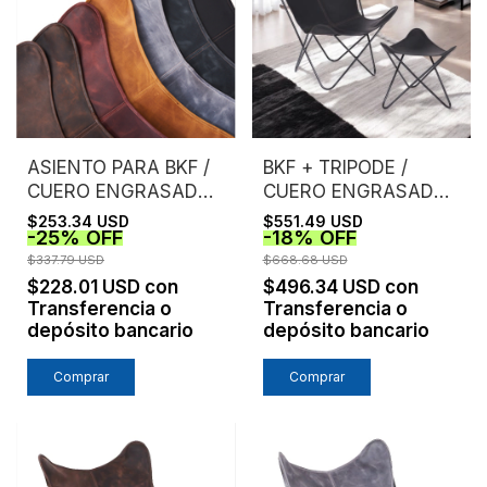
ASIENTO PARA BKF /
BKF + TRIPODE /
CUERO ENGRASADO /
CUERO ENGRASADO /
SIN ESTRUCTURA
ESTRUCTURA NEGRA
$253.34 USD
$551.49 USD
-
25
%
OFF
-
18
%
OFF
$337.79 USD
$668.68 USD
$228.01 USD
con
$496.34 USD
con
Transferencia o
Transferencia o
depósito bancario
depósito bancario
Comprar
Comprar