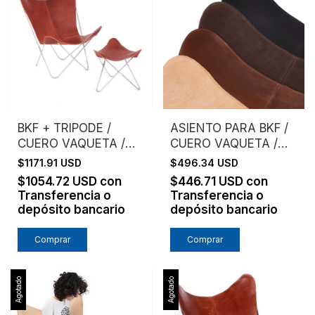
BKF + TRIPODE /
ASIENTO PARA BKF /
CUERO VAQUETA /
CUERO VAQUETA /
ESTRUCTURA
SIN ESTRUCTURA
$1171.91 USD
$496.34 USD
CROMO
$1054.72 USD
con
$446.71 USD
con
Transferencia o
Transferencia o
depósito bancario
depósito bancario
Comprar
Comprar
Agotado
Agotado