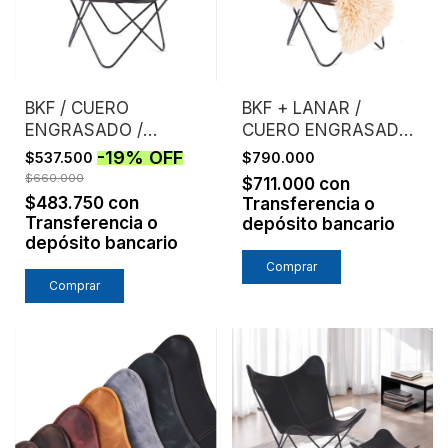
BKF / CUERO
BKF + LANAR /
ENGRASADO /
CUERO ENGRASADO /
NEGRO
ESTRUCTURA NEGRA
-
19
%
OFF
$537.500
$790.000
$660.000
$711.000
con
$483.750
con
Transferencia o
Transferencia o
depósito bancario
depósito bancario
Comprar
Comprar