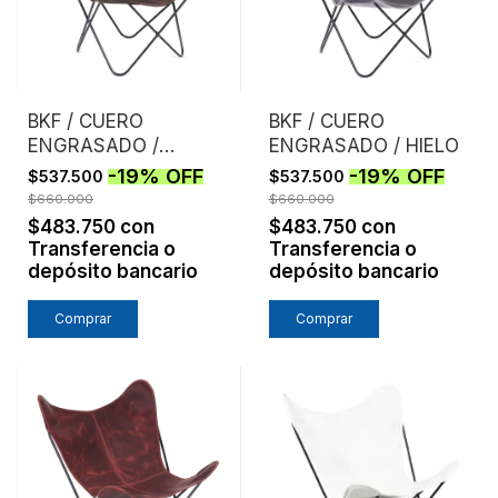
BKF / CUERO
BKF / CUERO
ENGRASADO /
ENGRASADO / HIELO
CHOCOLATE
-
19
%
OFF
-
19
%
OFF
$537.500
$537.500
$660.000
$660.000
$483.750
con
$483.750
con
Transferencia o
Transferencia o
depósito bancario
depósito bancario
Comprar
Comprar