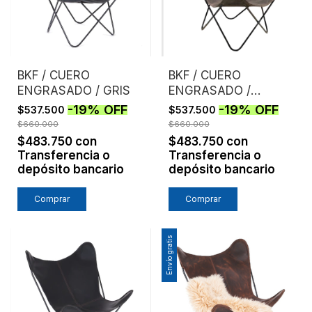
BKF / CUERO
BKF / CUERO
ENGRASADO / GRIS
ENGRASADO /
HABANO
-
19
%
OFF
-
19
%
OFF
$537.500
$537.500
$660.000
$660.000
$483.750
con
$483.750
con
Transferencia o
Transferencia o
depósito bancario
depósito bancario
Comprar
Comprar
Envío gratis