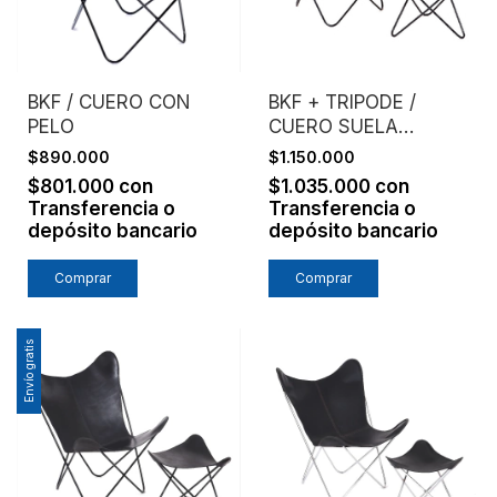
BKF / CUERO CON
BKF + TRIPODE /
PELO
CUERO SUELA
NATURAL /
$890.000
$1.150.000
ESTRUCTURA NEGRO
$801.000
con
$1.035.000
con
Transferencia o
Transferencia o
depósito bancario
depósito bancario
Comprar
Envío gratis