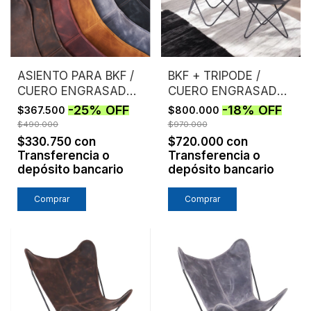
ASIENTO PARA BKF /
BKF + TRIPODE /
CUERO ENGRASADO /
CUERO ENGRASADO /
SIN ESTRUCTURA
ESTRUCTURA NEGRA
-
25
%
OFF
-
18
%
OFF
$367.500
$800.000
$490.000
$970.000
$330.750
con
$720.000
con
Transferencia o
Transferencia o
depósito bancario
depósito bancario
Comprar
Comprar