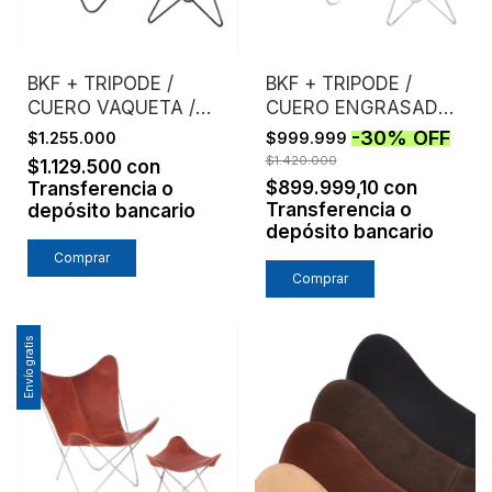
BKF + TRIPODE /
BKF + TRIPODE /
CUERO VAQUETA /
CUERO ENGRASADO /
ESTRUCTURA NEGRA
ESTRUCTURA
-
30
%
OFF
$1.255.000
$999.999
CROMO
$1.420.000
$1.129.500
con
$899.999,10
con
Transferencia o
Transferencia o
depósito bancario
depósito bancario
Comprar
Comprar
Envío gratis