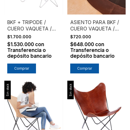
BKF + TRIPODE /
ASIENTO PARA BKF /
CUERO VAQUETA /
CUERO VAQUETA /
ESTRUCTURA
SIN ESTRUCTURA
$1.700.000
$720.000
CROMO
$1.530.000
con
$648.000
con
Transferencia o
Transferencia o
depósito bancario
depósito bancario
Comprar
Comprar
Sin stock
Sin stock