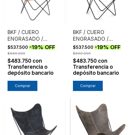
BKF / CUERO
BKF / CUERO
ENGRASADO /
ENGRASADO /
TOSTADO
CASTAÑO
-
19
%
OFF
-
19
%
OFF
$537.500
$537.500
$660.000
$660.000
$483.750
con
$483.750
con
Transferencia o
Transferencia o
depósito bancario
depósito bancario
Comprar
Comprar