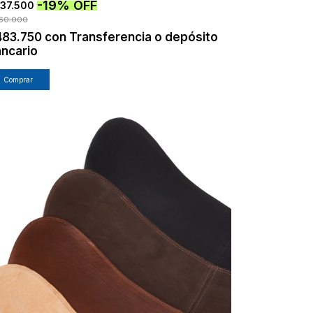
-
19
%
OFF
37.500
60.000
483.750
con
Transferencia o depósito
ncario
Comprar