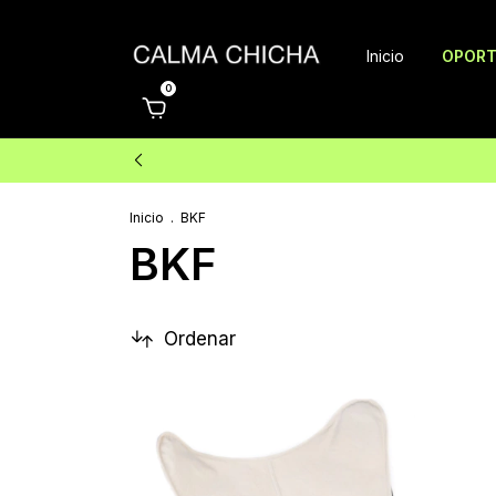
Inicio
OPORT
0
Inicio
.
BKF
BKF
Ordenar