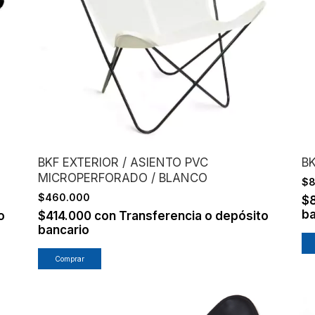
BKF EXTERIOR / ASIENTO PVC
BK
MICROPERFORADO / BLANCO
$
$460.000
$
ba
o
$414.000
con
Transferencia o depósito
bancario
Comprar