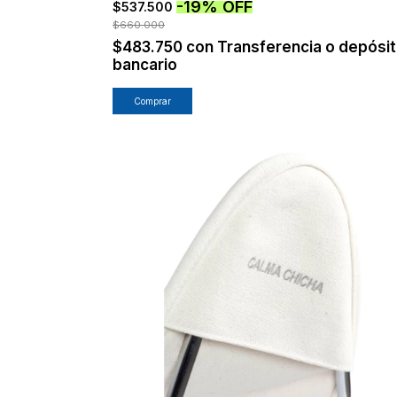
-
19
%
OFF
$537.500
$660.000
$483.750
con
Transferencia o depósi
bancario
Comprar