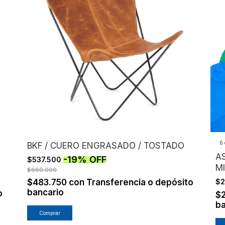
6 
BKF / CUERO ENGRASADO / TOSTADO
AS
-
19
%
OFF
$537.500
M
$660.000
$483.750
con
Transferencia o depósito
$
bancario
o
$
ba
Comprar