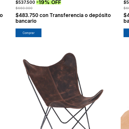
-
19
%
OFF
$537.500
$5
$660.000
$6
to
$483.750
con
Transferencia o depósito
$
bancario
ba
Comprar