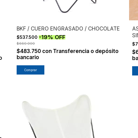
BKF / CUERO ENGRASADO / CHOCOLATE
A
S
-
19
%
OFF
$537.500
$660.000
$7
$483.750
con
Transferencia o depósito
$
bancario
o
ba
Comprar