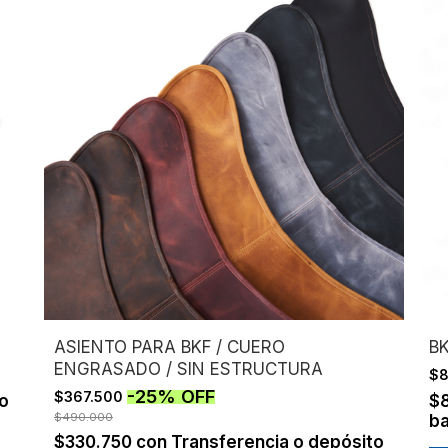
ASIENTO PARA BKF / CUERO
B
ENGRASADO / SIN ESTRUCTURA
$
-
25
%
OFF
$367.500
to
$
$490.000
ba
$330.750
con
Transferencia o depósito