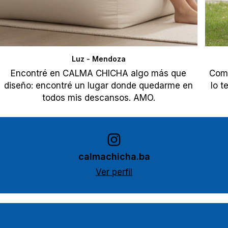
Luz - Mendoza
Encontré en CALMA CHICHA algo más que
Comp
diseño: encontré un lugar donde quedarme en
lo t
todos mis descansos. AMO.
calmachicha.ba
Ver perfil