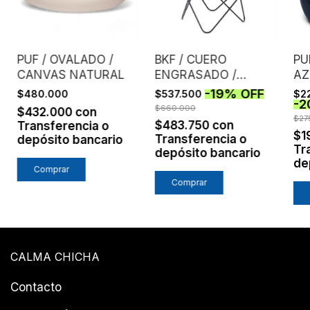
PUF / OVALADO /
BKF / CUERO
PU
CANVAS NATURAL
ENGRASADO /
AZ
TINTO
-
19
%
OFF
$480.000
$537.500
$2
-
2
$660.000
$432.000
con
$27
$483.750
con
Transferencia o
$1
Transferencia o
depósito bancario
Tr
depósito bancario
de
Comprar
CALMA CHICHA
Contacto