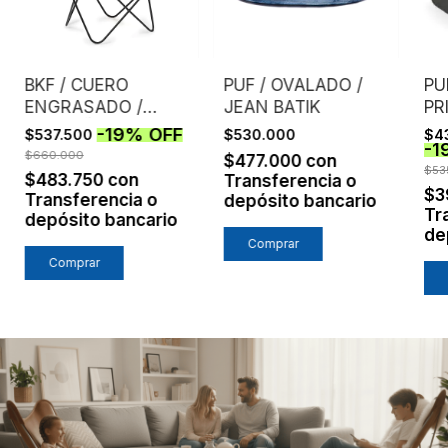
BKF / CUERO
PUF / OVALADO /
PU
ENGRASADO /
JEAN BATIK
PR
CASTAÑO
-
19
%
OFF
$537.500
$530.000
$4
-
1
$660.000
$477.000
con
$53
$483.750
con
Transferencia o
$3
Transferencia o
depósito bancario
Tr
depósito bancario
de
Comprar