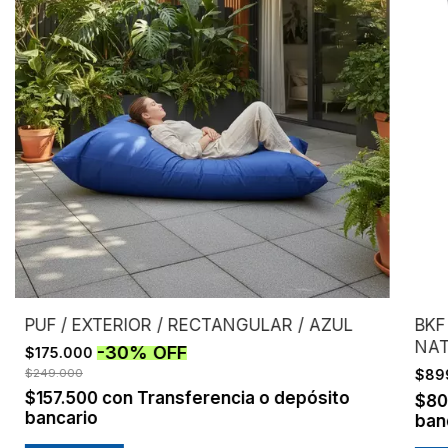
PUF / EXTERIOR / RECTANGULAR / AZUL
BKF
NAT
-
30
%
OFF
$175.000
$249.000
$89
$157.500
con
Transferencia o depósito
$80
bancario
ban