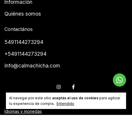
Información
Quiénes somos
Contactános
5491144273294
+5491144273294
info@calmachicha.com
Al navegar por este sitio
aceptás el uso de cookies
para agilizar
tu experiencia de compra.
Entendido
Idiomas y monedas