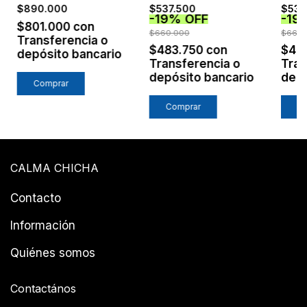
TOSTADO
NEG
$890.000
$537.500
$537
-
19
%
OFF
-
19
$801.000
con
$660.000
$660.
Transferencia o
$483.750
con
$48
depósito bancario
Transferencia o
Tran
depósito bancario
depó
Comprar
Comprar
C
CALMA CHICHA
Contacto
Información
Quiénes somos
Contactános