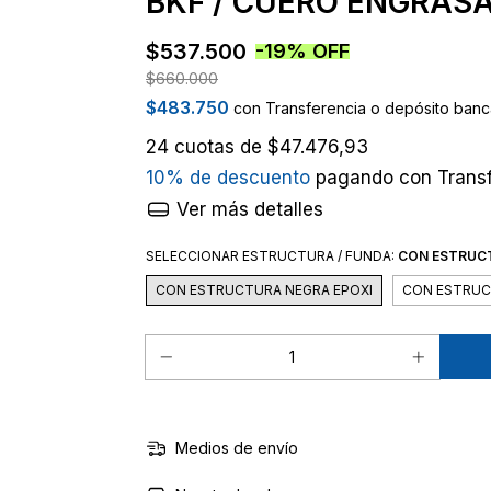
BKF / CUERO ENGRASA
$537.500
-
19
%
OFF
$660.000
$483.750
con
Transferencia o depósito banc
24
cuotas de
$47.476,93
10% de descuento
pagando con Transf
Ver más detalles
SELECCIONAR ESTRUCTURA / FUNDA:
CON ESTRUCT
CON ESTRUCTURA NEGRA EPOXI
CON ESTRU
Medios de envío