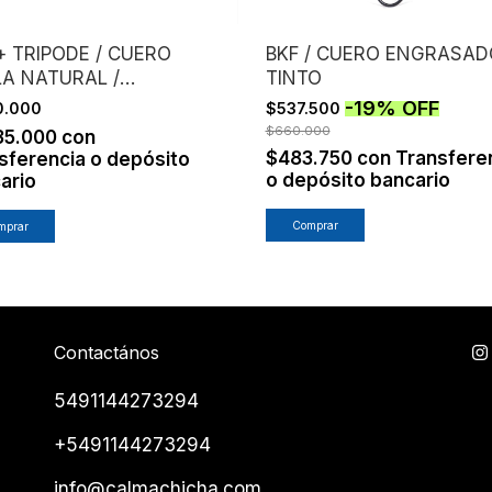
+ TRIPODE / CUERO
BKF / CUERO ENGRASAD
A NATURAL /
TINTO
RUCTURA NEGRO
-
19
%
OFF
50.000
$537.500
$660.000
35.000
con
$483.750
con
Transfere
sferencia o depósito
o depósito bancario
ario
Comprar
Contactános
5491144273294
+5491144273294
info@calmachicha.com