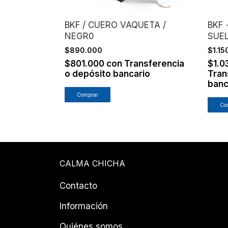
 PELO
BKF / CUERO VAQUETA /
BKF 
NEGR0
SUEL
EST
$890.000
$1.1
sferencia
io
$801.000
con
Transferencia
$1.0
o depósito bancario
Tran
banc
Comprar
CALMA CHICHA
Contacto
Información
Quiénes somos