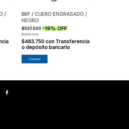
O /
BKF / CUERO ENGRASADO /
BKF + TRI
NEGRO
VAQUETA 
CROMO
-
19
%
OFF
$537.500
$1.700.000
$660.000
$1.530.00
ncia
$483.750
con
Transferencia
Transferen
o depósito bancario
bancario
Comprar
Comprar