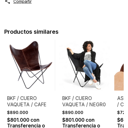
Compartir
Productos similares
BKF / CUERO
BKF / CUERO
ASI
VAQUETA / CAFE
VAQUETA / NEGR0
/ C
/ S
$890.000
$890.000
$720
$801.000
con
$801.000
con
$64
Transferencia o
Transferencia o
Tran