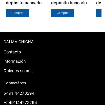
depósito bancario
depósito bancario
depó
Comprar
Comprar
C
CALMA CHICHA
Contacto
Información
Quiénes somos
Contactános
5491144273294
+5491144273294