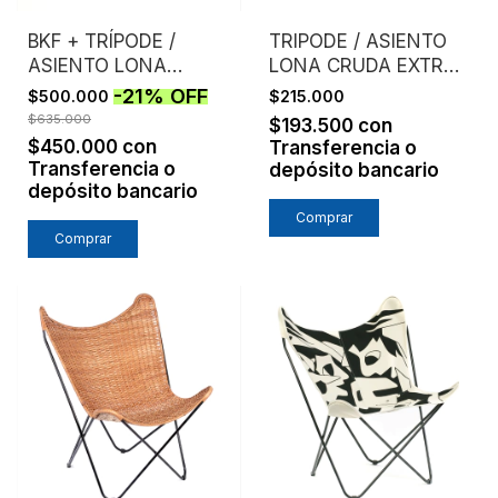
BKF + TRÍPODE /
TRIPODE / ASIENTO
ASIENTO LONA
LONA CRUDA EXTRA
CRUDA EXTRA
FUERTE
-
21
%
OFF
$500.000
$215.000
FUERTE /
$635.000
$193.500
con
ESTRUCTURA NEGRA
$450.000
con
Transferencia o
Transferencia o
depósito bancario
depósito bancario
Comprar
Comprar