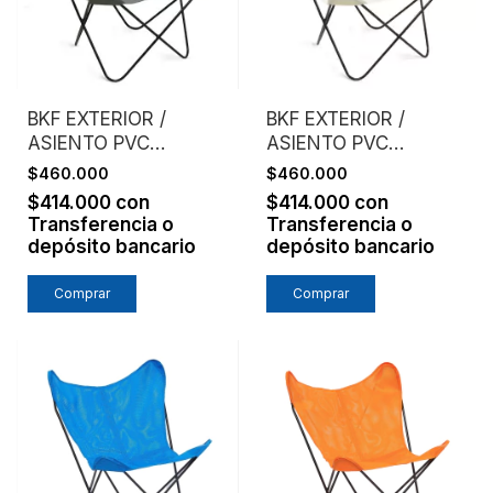
BKF EXTERIOR /
BKF EXTERIOR /
ASIENTO PVC
ASIENTO PVC
MICROPERFORADO /
MICROPERFORADO /
$460.000
$460.000
GRIS
BLANCO
$414.000
con
$414.000
con
Transferencia o
Transferencia o
depósito bancario
depósito bancario
Comprar
Comprar