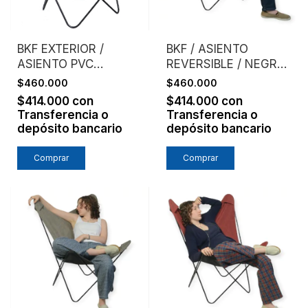
BKF EXTERIOR /
BKF / ASIENTO
ASIENTO PVC
REVERSIBLE / NEGRO
MICROPERFORADO /
+ ACERO
$460.000
$460.000
VERDE
$414.000
con
$414.000
con
Transferencia o
Transferencia o
depósito bancario
depósito bancario
Comprar
Comprar