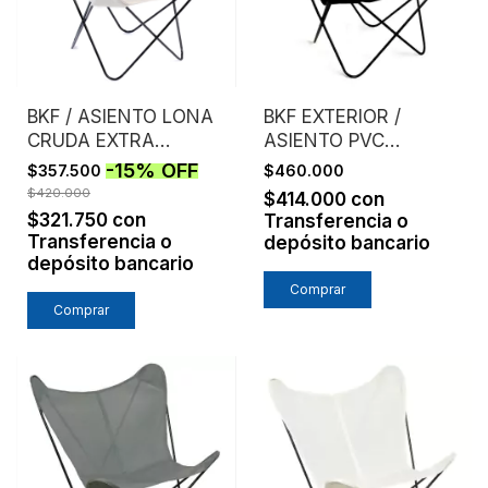
BKF / ASIENTO LONA
BKF EXTERIOR /
CRUDA EXTRA
ASIENTO PVC
FUERTE /
MICROPERFORADO /
-
15
%
OFF
$357.500
$460.000
ESTRUCTURA NEGRA
NEGRO
$420.000
$414.000
con
$321.750
con
Transferencia o
Transferencia o
depósito bancario
depósito bancario
Comprar
Comprar