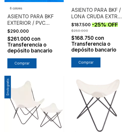
6 colores
ASIENTO PARA BKF /
ASIENTO PARA BKF
LONA CRUDA EXTRA
EXTERIOR / PVC
FUERTE / SIN
-
25
%
OFF
$187.500
MICROPERFORADO /
ESTRUCTURA
$290.000
$250.000
SIN ESTRUCTURA
$168.750
con
$261.000
con
Transferencia o
Transferencia o
depósito bancario
depósito bancario
Comprar
Envío gratis