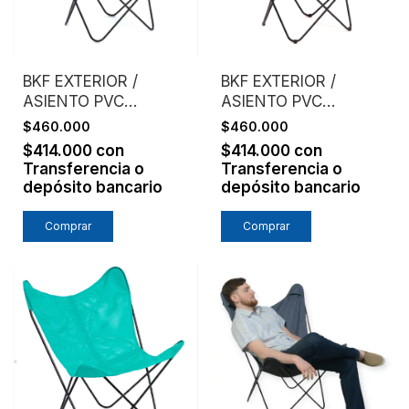
BKF EXTERIOR /
BKF EXTERIOR /
ASIENTO PVC
ASIENTO PVC
MICROPERFORADO /
MICROPERFORADO /
$460.000
$460.000
AZUL
NARANJA
$414.000
con
$414.000
con
Transferencia o
Transferencia o
depósito bancario
depósito bancario
Comprar
Comprar