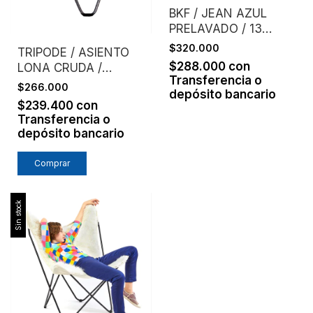
BKF / JEAN AZUL
PRELAVADO / 13
ONZAS
$320.000
TRIPODE / ASIENTO
$288.000
con
LONA CRUDA /
Transferencia o
LAURA SPIVAK
$266.000
depósito bancario
$239.400
con
Transferencia o
depósito bancario
Comprar
Sin stock