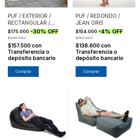
PUF / EXTERIOR /
PUF / REDONDO /
RECTANGULAR /
JEAN GRIS
AZUL
-
30
%
OFF
-
4
%
OFF
$175.000
$154.000
$249.000
$160.000
$157.500
con
$138.600
con
Transferencia o
Transferencia o
depósito bancario
depósito bancario