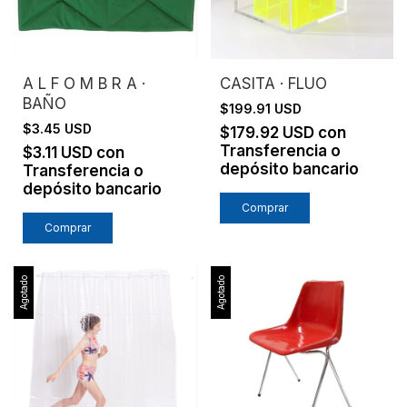
A L F O M B R A ·
CASITA · FLUO
BAÑO
$199.91 USD
$3.45 USD
$179.92 USD
con
Transferencia o
$3.11 USD
con
depósito bancario
Transferencia o
depósito bancario
Comprar
Agotado
Agotado