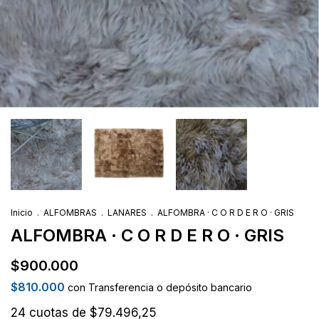
Inicio
.
ALFOMBRAS
.
LANARES
.
ALFOMBRA · C O R D E R O · GRIS
ALFOMBRA · C O R D E R O · GRIS
$900.000
$810.000
con
Transferencia o depósito bancario
24
cuotas de
$79.496,25