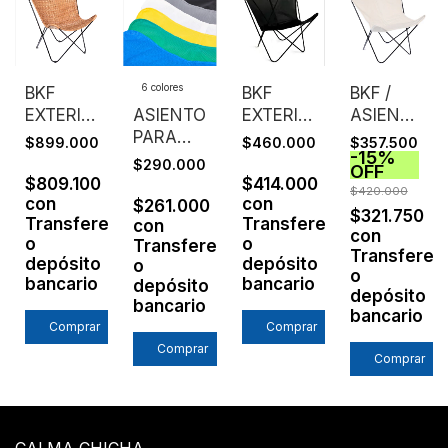
6 colores
BKF
BKF
BKF /
EXTERIOR
ASIENTO
EXTERIOR
ASIENTO
/
PARA
/
LONA
$899.000
$460.000
$357.500
-
15
%
ASIENTO
BKF
ASIENTO
CRUDA
$290.000
OFF
TEJIDO /
EXTERIOR
PVC
EXTRA
$809.100
$414.000
$420.000
MIMBRE
/ PVC
MICROPERFORADO
FUERTE
con
con
$261.000
$321.750
ncia
Transferencia
Transferencia
NATURAL
MICROPERFORADO
/ NEGRO
/
con
con
o
o
Transferencia
TEJIDO
/ SIN
ESTRUCTU
Transferen
depósito
depósito
o
ESTRUCTURA
NEGRA
o
bancario
bancario
depósito
depósito
bancario
bancario
Comprar
Comprar
Comprar
Comprar