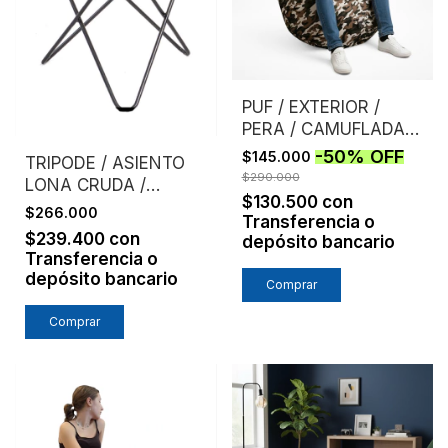
PUF / EXTERIOR /
PERA / CAMUFLADA /
MARRON
-
50
%
OFF
$145.000
TRIPODE / ASIENTO
$290.000
LONA CRUDA /
$130.500
con
LAURA SPIVAK
$266.000
Transferencia o
$239.400
con
depósito bancario
Transferencia o
depósito bancario
Comprar