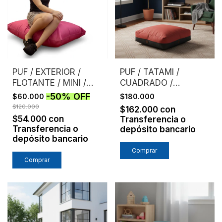
PUF / EXTERIOR /
PUF / TATAMI /
FLOTANTE / MINI /
CUADRADO /
ROSA
GRANDE
-
50
%
OFF
$60.000
$180.000
$120.000
$162.000
con
$54.000
con
Transferencia o
Transferencia o
depósito bancario
depósito bancario