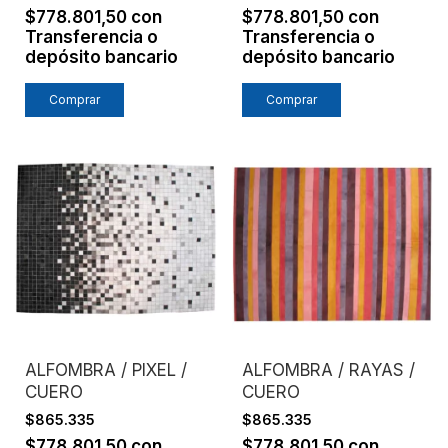
$778.801,50
con
$778.801,50
con
Transferencia o
Transferencia o
depósito bancario
depósito bancario
Comprar
Comprar
ALFOMBRA / PIXEL /
ALFOMBRA / RAYAS /
CUERO
CUERO
$865.335
$865.335
$778.801,50
con
$778.801,50
con