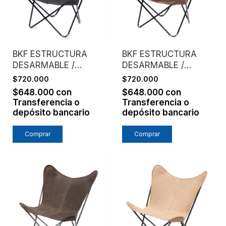
BKF ESTRUCTURA
BKF ESTRUCTURA
DESARMABLE /
DESARMABLE /
ASIENTO CUERO
ASIENTO CUERO
$720.000
$720.000
ENGRASADO /
ENGRASADO /
$648.000
con
$648.000
con
NEGRO
CHOCOLATE
Transferencia o
Transferencia o
depósito bancario
depósito bancario