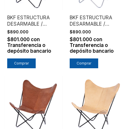
BKF ESTRUCTURA
BKF ESTRUCTURA
DESARMABLE /
DESARMABLE /
ASIENTO CUERO CON
ASIENTO CUERO CON
$890.000
$890.000
PELO / BLANCO Y
PELO / MARRON Y
$801.000
con
$801.000
con
NEGRO
BLANCO
Transferencia o
Transferencia o
depósito bancario
depósito bancario