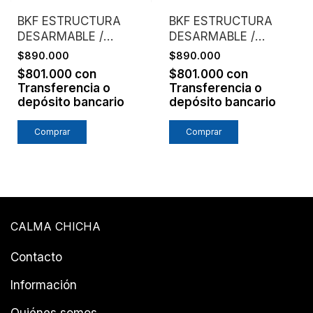
BKF ESTRUCTURA
BKF ESTRUCTURA
DESARMABLE /
DESARMABLE /
ASIENTO CUERO
ASIENTO CUERO
$890.000
$890.000
VAQUETA / NEGRO
VAQUETA / CAFE
$801.000
con
$801.000
con
Transferencia o
Transferencia o
depósito bancario
depósito bancario
CALMA CHICHA
Contacto
Información
Quiénes somos