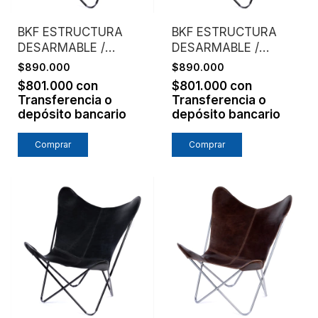
BKF ESTRUCTURA
BKF ESTRUCTURA
DESARMABLE /
DESARMABLE /
ASIENTO CUERO
ASIENTO CUERO
$890.000
$890.000
VAQUETA / SUELA
VAQUETA / NATURAL
$801.000
con
$801.000
con
Transferencia o
Transferencia o
depósito bancario
depósito bancario