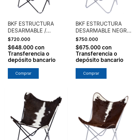
BKF ESTRUCTURA
BKF ESTRUCTURA
DESARMABLE /
DESARMABLE NEGRA
ASIENTO CUERO
/ ASIENTO CUERO
$720.000
$750.000
ENGRASADO /
ENGRASADO / TINTO
$648.000
con
$675.000
con
TOSTADO
Transferencia o
Transferencia o
depósito bancario
depósito bancario