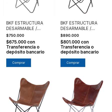
BKF ESTRUCTURA
BKF ESTRUCTURA
DESARMABLE /
DESARMABLE /
ASIENTO CUERO
ASIENTO CUERO
$750.000
$890.000
ENGRASADO /
SUELA / NATURAL
$675.000
con
$801.000
con
HABANO
Transferencia o
Transferencia o
depósito bancario
depósito bancario