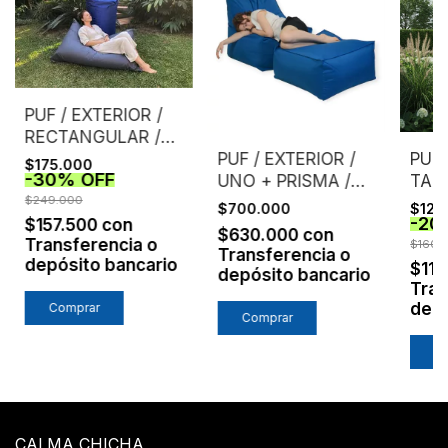
PUF / EXTERIOR /
RECTANGULAR /
GRIS
PUF / EXTERIOR /
PUF 
$175.000
-
30
%
OFF
UNO + PRISMA /
TAM
$249.000
AZUL
$700.000
$128
-
20
$157.500
con
$630.000
con
Transferencia o
$160.
Transferencia o
depósito bancario
$115
depósito bancario
Tran
depó
CALMA CHICHA