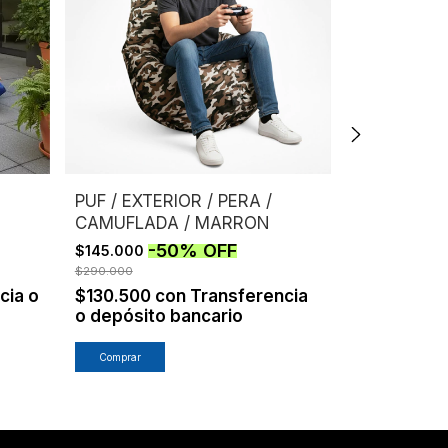
PUF / EXTE
RECTANGUL
-
3
$175.000
PUF / EXTERIOR / PERA /
$249.000
CAMUFLADA / MARRON
$157.500
c
depósito b
-
50
%
OFF
$145.000
$290.000
cia o
$130.500
con
Transferencia
o depósito bancario