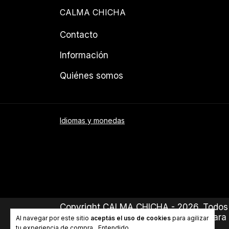
CALMA CHICHA
Contacto
Información
Quiénes somos
Idiomas y monedas
Copyright CALMA CHICHA - 2026. Todos 
Defensa de las y los consumidores. Para
Al navegar por este sitio
aceptás el uso de cookies
para agilizar
tu experiencia de compra.
Entendido