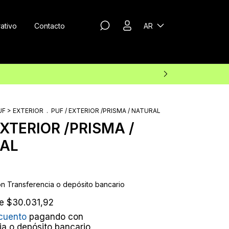
ativo
Contacto
AR
UF > EXTERIOR
.
PUF / EXTERIOR /PRISMA / NATURAL
EXTERIOR /PRISMA /
AL
on
Transferencia o depósito bancario
de
$30.031,92
cuento
pagando con
ia o depósito bancario