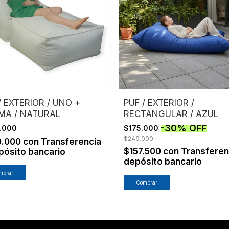
/ EXTERIOR / UNO +
PUF / EXTERIOR /
MA / NATURAL
RECTANGULAR / AZUL
-
30
%
OFF
.000
$175.000
$249.000
0.000
con
Transferencia
$157.500
con
Transferen
pósito bancario
depósito bancario