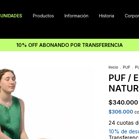
UNIDADES
Productos
Información
Historia
Corpor
10% OFF ABONANDO POR TRANSFERENCIA
Inicio
.
PUF
.
P
PUF / 
NATUR
$340.000
$306.000
c
24
cuotas 
10% de des
Transferenc