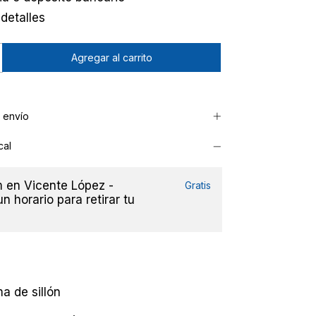
detalles
 envío
cal
en Vicente López -
Gratis
n horario para retirar tu
a de sillón