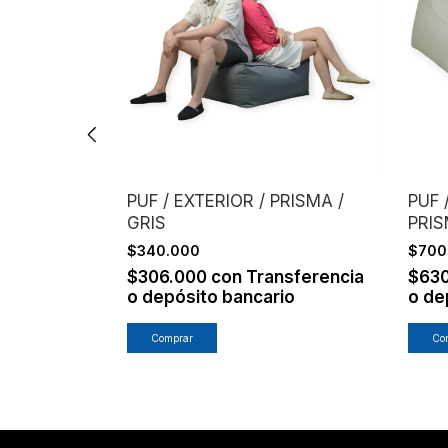
UNO / GRIS
PUF / EXTERIOR / PRISMA /
PUF 
GRIS
PRIS
$340.000
$700
nsferencia
io
$306.000
con
Transferencia
$63
o depósito bancario
o de