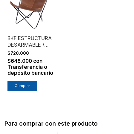
BKF ESTRUCTURA
DESARMABLE /
ASIENTO CUERO
$720.000
ENGRASADO /
$648.000
con
TOSTADO
Transferencia o
depósito bancario
Para comprar con este producto