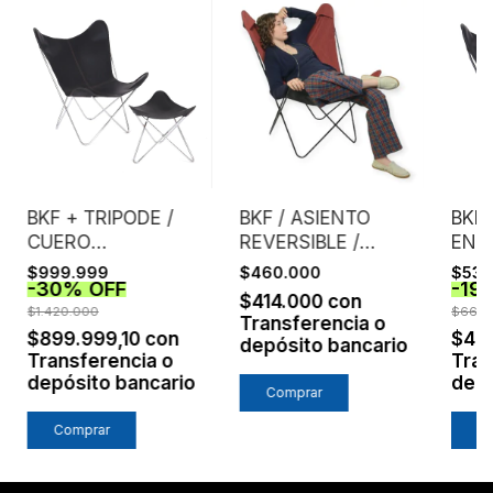
BKF + TRIPODE /
BKF / ASIENTO
BKF 
CUERO
REVERSIBLE /
ENG
ENGRASADO /
NEGRO +
NEG
$999.999
$460.000
$537
-
30
%
OFF
-
19
ESTRUCTURA
LADRILLO
$414.000
con
CROMO
$1.420.000
$660.
Transferencia o
$899.999,10
con
$48
depósito bancario
Transferencia o
Tran
depósito bancario
depó
Comprar
Comprar
C