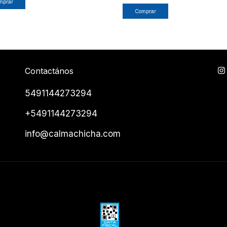
Contactános
5491144273294
+5491144273294
info@calmachicha.com