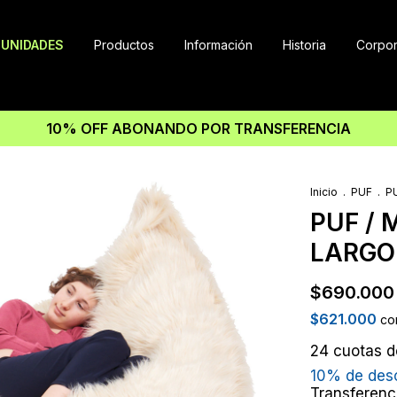
UNIDADES
Productos
Información
Historia
Corpor
10% OFF ABONANDO POR TRANSFERENCIA
Inicio
.
PUF
.
P
PUF / 
LARGO
$690.000
$621.000
co
24
cuotas 
10% de des
Transferenc