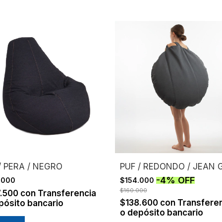
/ PERA / NEGRO
PUF / REDONDO / JEAN 
-
4
%
OFF
.000
$154.000
$160.000
7.500
con
Transferencia
$138.600
con
Transfere
pósito bancario
o depósito bancario