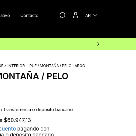
ativo
Contacto
AR
UF > INTERIOR
.
PUF / MONTAÑA / PELO LARGO
MONTAÑA / PELO
n
Transferencia o depósito bancario
de
$60.947,13
cuento
pagando con
ia o depósito bancario