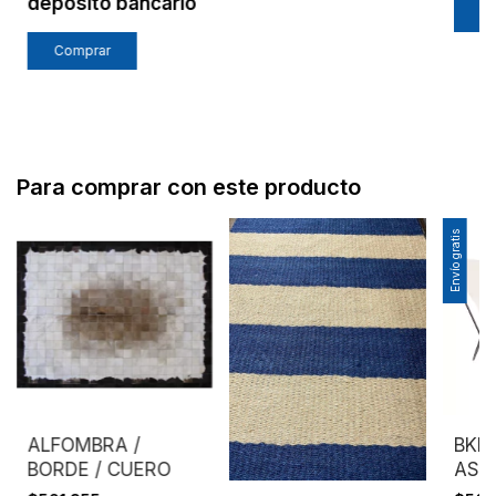
depósito bancario
Comprar
Para comprar con este producto
Envío gratis
ALFOMBRA /
BKF 
BORDE / CUERO
ASI
CRU