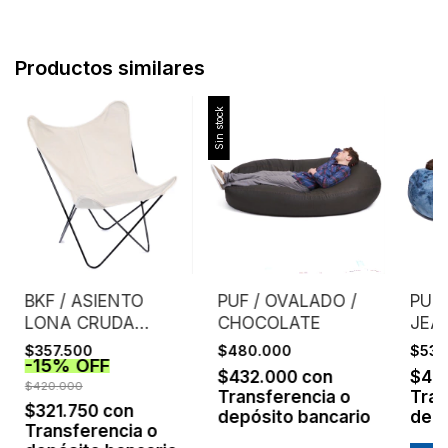
Productos similares
Sin stock
BKF / ASIENTO
PUF / OVALADO /
PUF 
LONA CRUDA
CHOCOLATE
JEA
EXTRA FUERTE /
$357.500
$480.000
$530
-
15
%
OFF
ESTRUCTURA
$432.000
con
$47
NEGRA
$420.000
Transferencia o
Tran
$321.750
con
depósito bancario
depó
Transferencia o