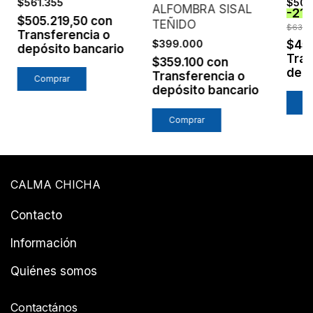
$561.355
$500
ALFOMBRA SISAL
-
21
FUER
$505.219,50
con
TEÑIDO
EST
$635.
Transferencia o
NEG
$45
$399.000
depósito bancario
Tran
$359.100
con
depó
Transferencia o
Comprar
depósito bancario
C
CALMA CHICHA
Contacto
Información
Quiénes somos
Contactános