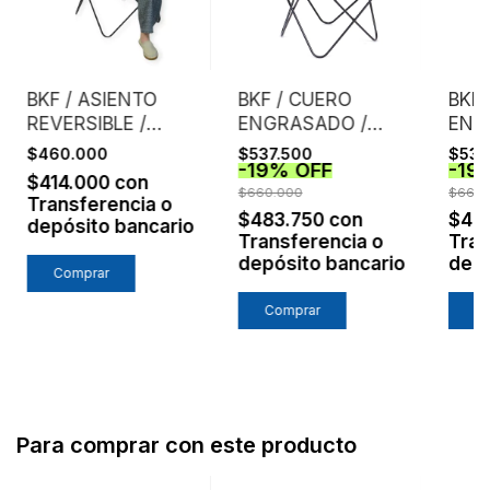
BKF / ASIENTO
BKF / CUERO
BKF 
REVERSIBLE /
ENGRASADO /
ENG
NEGRO +
HIELO
GRI
$460.000
$537.500
$537
-
19
%
OFF
-
19
CEMENTO
$414.000
con
$660.000
$660.
Transferencia o
$483.750
con
$48
depósito bancario
Transferencia o
Tran
depósito bancario
depó
Comprar
Comprar
C
Para comprar con este producto