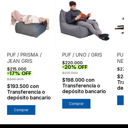
PUF / PRISMA /
PUF / UNO / GRIS
PUF 
JEAN GRIS
NEG
$220.000
-
20
%
OFF
$215.000
$275
-
17
%
OFF
$275.000
$24
$260.000
$198.000
con
Tran
Transferencia o
$193.500
con
depó
depósito bancario
Transferencia o
depósito bancario