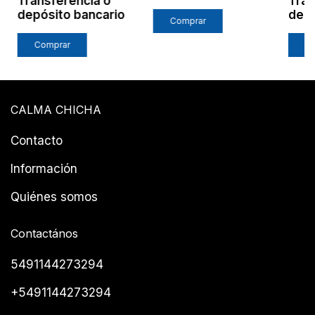
Transferencia o
Tran
depósito bancario
depó
Comprar
Comprar
CALMA CHICHA
Contacto
Información
Quiénes somos
Contactános
5491144273294
+5491144273294