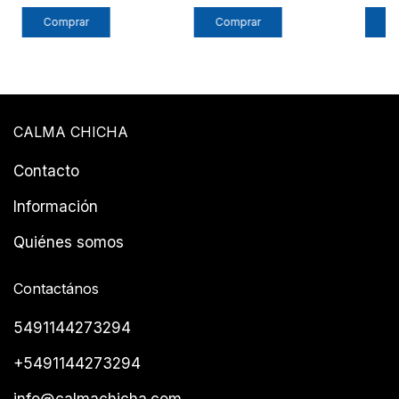
Comprar
Comprar
C
CALMA CHICHA
Contacto
Información
Quiénes somos
Contactános
5491144273294
+5491144273294
info@calmachicha.com