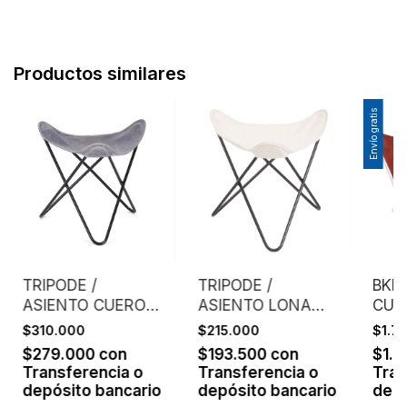
Productos similares
Envío gratis
TRIPODE /
TRIPODE /
BKF 
ASIENTO CUERO
ASIENTO LONA
CUE
ENGRASADO /
CRUDA EXTRA
EST
$310.000
$215.000
$1.7
HIELO
FUERTE
CR
$279.000
con
$193.500
con
$1.
Transferencia o
Transferencia o
Tran
depósito bancario
depósito bancario
depó