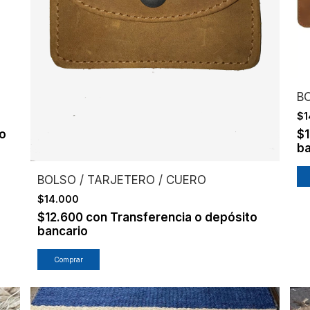
BO
$1
to
$
ba
BOLSO / TARJETERO / CUERO
$14.000
$12.600
con
Transferencia o depósito
bancario
Comprar