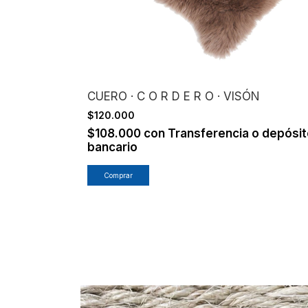
CUERO · C O R D E R O · VISÓN
$120.000
$108.000
con
Transferencia o depósi
bancario