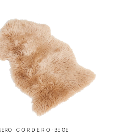
ERO · C O R D E R O · BEIGE