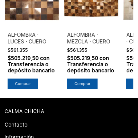
ALFOMBRA ·
ALFOMBRA ·
ALF
LUCES · CUERO
MEZCLA · CUERO
· C
$561.355
$561.355
$561
$505.219,50
con
$505.219,50
con
$50
Transferencia o
Transferencia o
Tran
depósito bancario
depósito bancario
depó
Comprar
Comprar
C
CALMA CHICHA
Contacto
Información