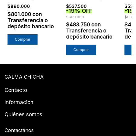
GRIS
TIN
$890.000
$537.500
$537
-
19
%
OFF
-
19
$801.000
con
$660.000
$660.
Transferencia o
$483.750
con
$48
depósito bancario
Transferencia o
Tran
depósito bancario
depó
Comprar
Comprar
C
CALMA CHICHA
Contacto
Información
Quiénes somos
Contactános