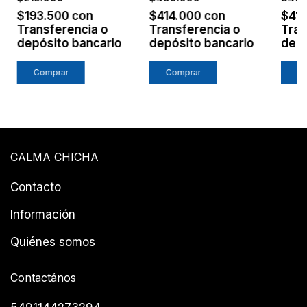
FUERTE
/ VERDE
/ AZ
$193.500
con
$414.000
con
$41
Transferencia o
Transferencia o
Tran
depósito bancario
depósito bancario
depó
Comprar
Comprar
C
CALMA CHICHA
Contacto
Información
Quiénes somos
Contactános