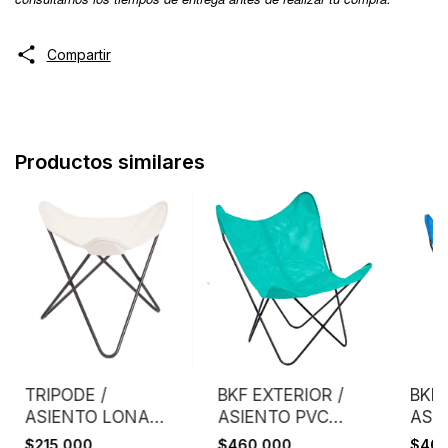
Compartir
Productos similares
TRIPODE /
BKF EXTERIOR /
BKF 
ASIENTO LONA
ASIENTO PVC
ASI
CRUDA EXTRA
MICROPERFORADO
MIC
$215.000
$460.000
$46