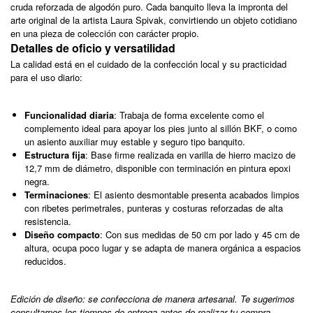
cruda reforzada de algodón puro. Cada banquito lleva la impronta del
arte original de la artista Laura Spivak, convirtiendo un objeto cotidiano
en una pieza de colección con carácter propio.
Detalles de oficio y versatilidad
La calidad está en el cuidado de la confección local y su practicidad
para el uso diario:
Funcionalidad diaria
: Trabaja de forma excelente como el
complemento ideal para apoyar los pies junto al sillón BKF, o como
un asiento auxiliar muy estable y seguro tipo banquito.
Estructura fija
: Base firme realizada en varilla de hierro macizo de
12,7 mm de diámetro, disponible con terminación en pintura epoxi
negra.
Terminaciones
: El asiento desmontable presenta acabados limpios
con ribetes perimetrales, punteras y costuras reforzadas de alta
resistencia.
Diseño compacto
: Con sus medidas de 50 cm por lado y 45 cm de
altura, ocupa poco lugar y se adapta de manera orgánica a espacios
reducidos.
Edición de diseño: se confecciona de manera artesanal. Te sugerimos
consultarnos los tiempos de entrega antes de realizar tu compra.