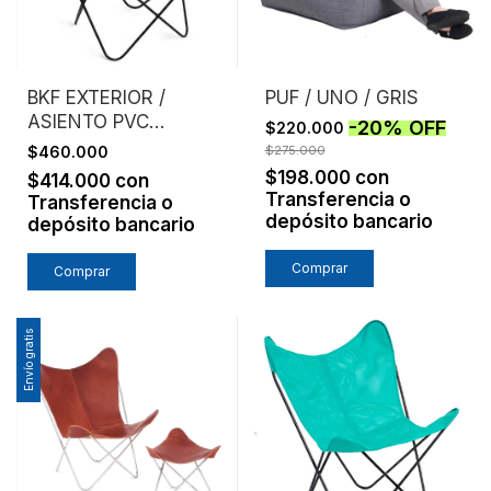
BKF EXTERIOR /
PUF / UNO / GRIS
ASIENTO PVC
-
20
%
OFF
$220.000
MICROPERFORADO /
$460.000
$275.000
GRIS
$198.000
con
$414.000
con
Transferencia o
Transferencia o
depósito bancario
depósito bancario
Comprar
Envío gratis