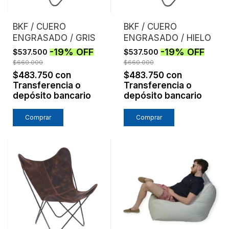
BKF / CUERO
BKF / CUERO
ENGRASADO / GRIS
ENGRASADO / HIELO
-
19
%
OFF
-
19
%
OFF
$537.500
$537.500
$660.000
$660.000
$483.750
con
$483.750
con
Transferencia o
Transferencia o
depósito bancario
depósito bancario
Comprar
Comprar