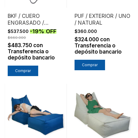
BKF / CUERO
PUF / EXTERIOR / UNO
ENGRASADO /
/ NATURAL
CHOCOLATE
-
19
%
OFF
$537.500
$360.000
$660.000
$324.000
con
$483.750
con
Transferencia o
Transferencia o
depósito bancario
depósito bancario
Comprar