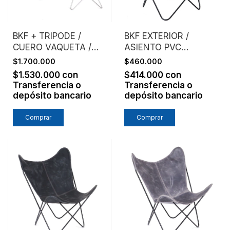
BKF + TRIPODE /
BKF EXTERIOR /
CUERO VAQUETA /
ASIENTO PVC
ESTRUCTURA
MICROPERFORADO /
$1.700.000
$460.000
CROMO
VERDE
$1.530.000
con
$414.000
con
Transferencia o
Transferencia o
depósito bancario
depósito bancario
Comprar
Comprar