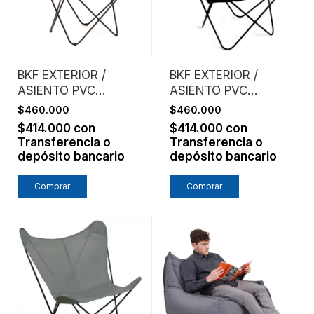
BKF EXTERIOR /
BKF EXTERIOR /
ASIENTO PVC
ASIENTO PVC
MICROPERFORADO /
MICROPERFORADO /
$460.000
$460.000
NARANJA
NEGRO
$414.000
con
$414.000
con
Transferencia o
Transferencia o
depósito bancario
depósito bancario
Comprar
Comprar