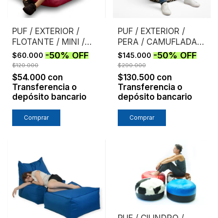
PUF / EXTERIOR /
PUF / EXTERIOR /
FLOTANTE / MINI /
PERA / CAMUFLADA /
ROSA
MARRON
-
50
%
OFF
-
50
%
OFF
$60.000
$145.000
$120.000
$290.000
$54.000
con
$130.500
con
Transferencia o
Transferencia o
depósito bancario
depósito bancario