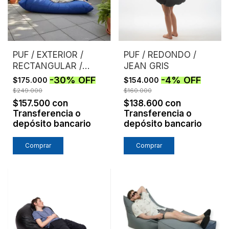
PUF / EXTERIOR /
PUF / REDONDO /
RECTANGULAR /
JEAN GRIS
AZUL
-
30
%
OFF
-
4
%
OFF
$175.000
$154.000
$249.000
$160.000
$157.500
con
$138.600
con
Transferencia o
Transferencia o
depósito bancario
depósito bancario