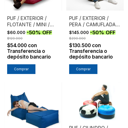
PUF / EXTERIOR /
PUF / EXTERIOR /
FLOTANTE / MINI /
PERA / CAMUFLADA /
ROSA
MARRON
-
50
%
OFF
-
50
%
OFF
$60.000
$145.000
$120.000
$290.000
$54.000
con
$130.500
con
Transferencia o
Transferencia o
depósito bancario
depósito bancario