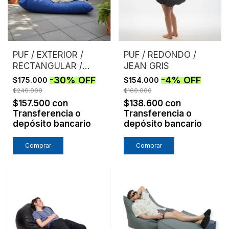
PUF / EXTERIOR /
PUF / REDONDO /
RECTANGULAR /
JEAN GRIS
AZUL
-
30
%
OFF
-
4
%
OFF
$175.000
$154.000
$249.000
$160.000
$157.500
con
$138.600
con
Transferencia o
Transferencia o
depósito bancario
depósito bancario