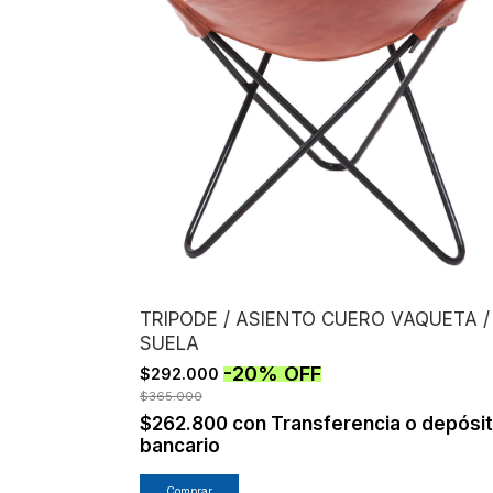
TRIPODE / ASIENTO CUERO VAQUETA /
SUELA
-
20
%
OFF
$292.000
$365.000
$262.800
con
Transferencia o depósi
bancario
Comprar