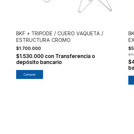
BKF + TRIPODE / CUERO VAQUETA /
B
ESTRUCTURA CROMO
E
$1.700.000
$
$6
$1.530.000
con
Transferencia o
$
depósito bancario
ba
Comprar