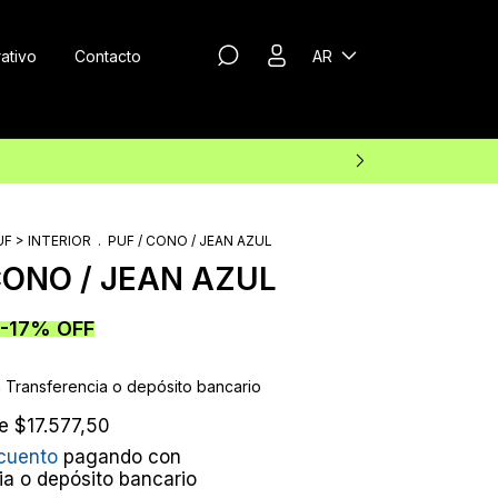
ativo
Contacto
AR
UF > INTERIOR
.
PUF / CONO / JEAN AZUL
CONO / JEAN AZUL
-
17
%
OFF
n
Transferencia o depósito bancario
de
$17.577,50
cuento
pagando con
ia o depósito bancario