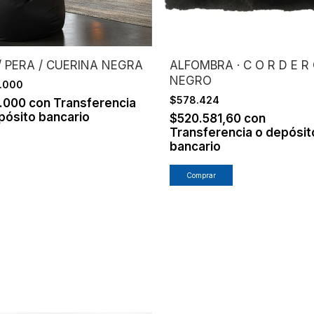
/ PERA / CUERINA NEGRA
ALFOMBRA · C O R D E R 
NEGRO
.000
$578.424
1.000
con
Transferencia
pósito bancario
$520.581,60
con
Transferencia o depósit
bancario
Comprar