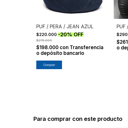
PUF / PERA / JEAN AZUL
PUF 
-
20
%
OFF
$220.000
$290
$275.000
$26
$198.000
con
Transferencia
o de
o depósito bancario
Para comprar con este producto