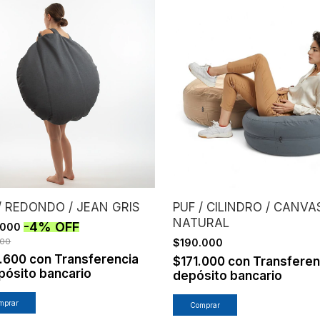
/ REDONDO / JEAN GRIS
PUF / CILINDRO / CANVA
NATURAL
-
4
%
OFF
.000
000
$190.000
8.600
con
Transferencia
$171.000
con
Transferen
pósito bancario
depósito bancario