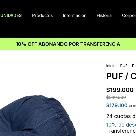
UNIDADES
Productos
Información
Historia
Corpor
10% OFF ABONANDO POR TRANSFERENCIA
Inicio
.
PUF
.
P
PUF / 
$199.000
$240.000
$179.100
co
24
cuotas 
10% de des
Transferenc