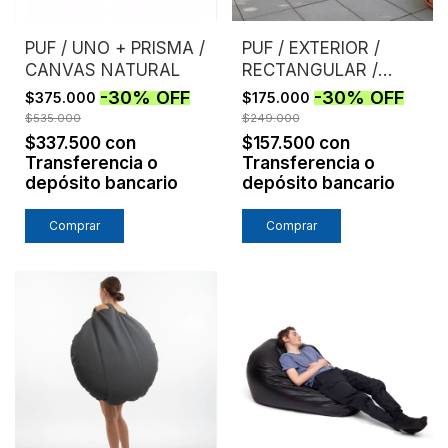
PUF / UNO + PRISMA /
PUF / EXTERIOR /
CANVAS NATURAL
RECTANGULAR /
AZUL
-
30
%
OFF
-
30
%
OFF
$375.000
$175.000
$535.000
$249.000
$337.500
con
$157.500
con
Transferencia o
Transferencia o
depósito bancario
depósito bancario