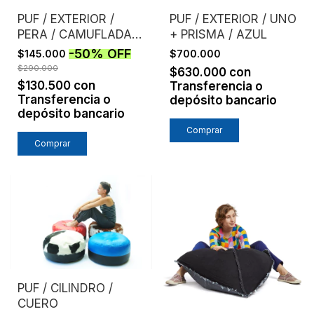
PUF / EXTERIOR /
PUF / EXTERIOR / UNO
PERA / CAMUFLADA /
+ PRISMA / AZUL
MARRON
-
50
%
OFF
$145.000
$700.000
$290.000
$630.000
con
$130.500
con
Transferencia o
Transferencia o
depósito bancario
depósito bancario
PUF / CILINDRO /
CUERO