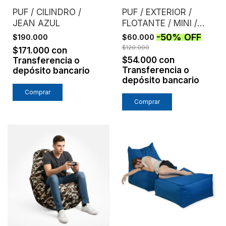
PUF / CILINDRO /
PUF / EXTERIOR /
JEAN AZUL
FLOTANTE / MINI /
ROSA
-
50
%
OFF
$190.000
$60.000
$120.000
$171.000
con
$54.000
con
Transferencia o
Transferencia o
depósito bancario
depósito bancario